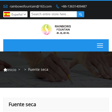

rainbowsfountain@163.com
+86-13631409487


Español

Togg
>
>
Fuente seca
Inicio

Fuente seca